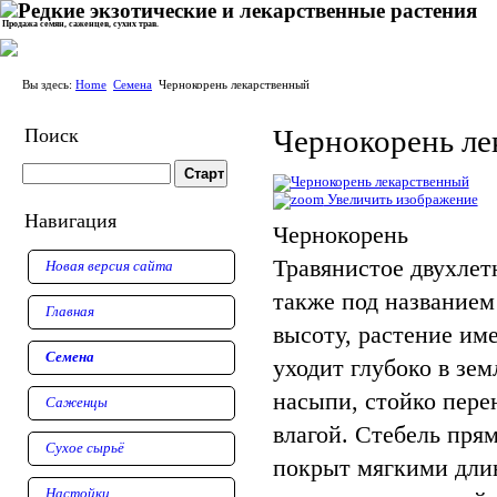
Продажа семян, саженцев, сухих трав.
Вы здесь:
Home
Семена
Чернокорень лекарственный
Чернокорень ле
Поиск
Увеличить изображение
Навигация
Чернокорень
Травянистое двухлет
Новая версия сайта
также под названием
Главная
высоту, растение им
Семена
уходит глубоко в зе
насыпи, стойко пере
Саженцы
влагой. Стебель прям
Сухое сырьё
покрыт мягкими дли
Настойки