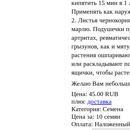
кипятить 15 мин в 1 
Применять как наруж
2. Листья чернокорня
марлю. Подушечки п
артритах, ревматиче
грызунов, как и мят
растения ошпариваю
или раскладывают по
ящички, чтобы расте
Желаю Вам небольши
Цена:
45.00 RUB
плюс
доставка
Категория
:
Семена
Цена за
:
10 семян
Оплата
:
Наложенный