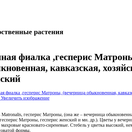
ная фиалка ,гесперис Матроны
кновенная, кавказская, хозяйс
ский
Увеличить изображение
s Matronalis, гесперис Матроны, (она же – вечерница обыкновенна
гесперис Матроны, гесперис женский и мн. др.). Цветы у вече
 махровые красновато-сиреневые. Стебель у цветка высокий, не
говатой формы.