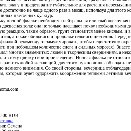
ать влагу и предотвратит губительное для растения пересыхани
е достаточно не чаще одного раза в месяц, используя для этого
ивных цветочных культур.
ку ночной фиалке необходима нейтральная или слабощелочная 
я древесная зола: она не только насыщает почву необходимыми д
ю реакцию, таким образом, грунт становится менее кислым, и 
вития, а также обильного и продолжительного цветения. Перед п
фиалкой рекомендуют замульчировать, чтобы недостаточно окре
ти при небольшом количестве снега и сильных морозах). Знаете
лял многих знаменитых людей к творческим свершениям, а неко
ли этому цветку свои произведения. Ночная фиалка не относитс
ырастить любой желающий, для этого нужно лишь соблюдать нек
ю немного внимания. Со своей стороны, вечерница отблагодари
м, который будет будоражить воображение теплыми летними ве
nomu.com
0.00 RUB
оставка
рия
:
Семена