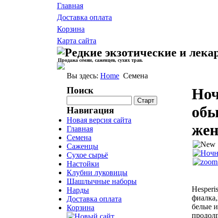
Главная
Доставка оплата
Корзина
Карта сайта
Продажа семян, саженцев, сухих трав.
Вы здесь:
Home
Семена
Поиск
Ноч
обы
Навигация
Новая версия сайта
жен
Главная
Семена
Саженцы
Сухое сырьё
Настойки
Клубни луковицы
Шашлычные наборы
Hesperi
Нарды
фиалка,
Доставка оплата
белые и
Корзина
продол