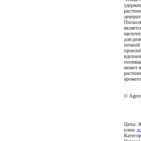
удержив
растени
декорат
Посколь
являетс
щелочну
для раз
ночной 
произой
вдохнов
посвяща
может в
растени
аромато
© Agro
Цена:
3
плюс
д
Катего