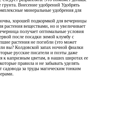
е грунта. Внесение удобрений Удобрять
 комплексные минеральные удобрения для
почва, хорошей подкормкой для вечерницы
ля растения веществами, но и увеличивает
вечерница получает оптимальные условия
ервой после посадки зимой клумбу с
пшие растения не погибли (это может
 ли вы? Колдовской запах ночной фиалки
торые русские писатели и поэты даже
я к капризным цветам, в наших широтах ее
оторые правила и не забывать уделять
т садовода за труды магическим тонким
черами.