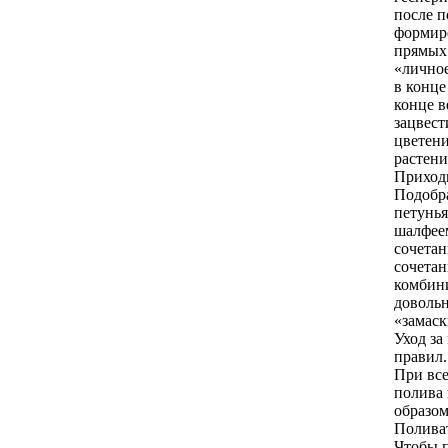
после п
формиро
прямых 
«личное
в конце
конце в
зацвест
цветени
растени
Приходи
Подобра
петунья
шалфеем
сочетан
сочетан
комбини
довольн
«замаск
Уход за
правил.
При все
полива 
образом
Поливат
Чтобы п