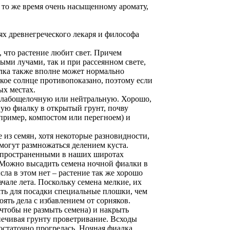
 то же время очень насыщенному аромату,
ях древнегреческого лекаря и философа
, что растение любит свет. Причем
ми лучами, так и при рассеянном свете,
алка также вполне может нормально
кое солнце противопоказано, поэтому если
ых местах.
слабощелочную или нейтральную. Хорошо,
чную фиалку в открытый грунт, почву
апример, компостом или перегноем) и
из семян, хотя некоторые разновидности,
 могут размножаться делением куста.
спространенными в наших широтах
. Можно высадить семена ночной фиалки в
сла в этом нет – растение так же хорошо
ачале лета. Поскольку семена мелкие, их
ать для посадки специальные плошки, чем
оять дела с избавлением от сорняков.
чтобы не размыть семена) и накрыть
печивая грунту проветривание. Всходы
достаточно прогрелась. Ночная фиалка