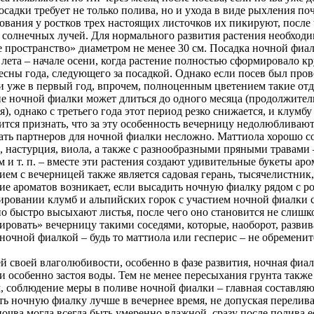
осадки требует не только полива, но и ухода в виде рыхления п
вания у ростков трех настоящих листочков их пикируют, после
солнечных лучей. Для нормального развития растения необходи
 пространство» диаметром не менее 30 см. Посадка ночной фиа
 лета – начале осени, когда растение полностью сформировало к
есны года, следующего за посадкой. Однако если посев был пров
и уже в первый год, впрочем, полноценным цветением такие отд
е ночной фиалки может длиться до одного месяца (продолжитель
я), однако с третьего года этот период резко снижается, и клумб
тся признать, что за эту особенность вечерницу недолюбливаю
ть партнеров для ночной фиалки несложно. Маттиола хорошо со
, настурция, виола, а также с разнообразными пряными травами 
 и т. п. – вместе эти растения создают удивительные букеты ар
ием с вечерницей также является садовая герань, тысячелистни
ие ароматов возникает, если высадить ночную фиалку рядом с р
ровании клумб и альпийских горок с участием ночной фиалки сле
о быстро высыхают листья, после чего оно становится не слиш
ировать» вечерницу такими соседями, которые, наоборот, развив
 ночной фиалкой – будь то маттиола или гесперис – не обремени
й своей влаголюбивости, особенно в фазе развития, ночная фи
и особенно застоя воды. Тем не менее пересыхания грунта также 
, соблюдение меры в поливе ночной фиалки – главная составляю
ь ночную фиалку лучше в вечернее время, не допуская перелив
очва могла всегда быть умеренно влажной, сразу после полива е