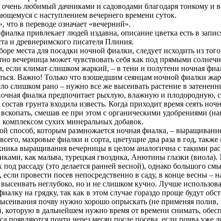
 очень любимый дачниками и садоводами благодаря тонкому и в
ющемуся с наступлением вечернего времени суток.
s», что в переводе означает «вечерний».
фиалка привлекает людей издавна, описание цветка есть в запис
та и древнеримского писателя Плиния.
оре места для посадки ночной фиалки, следует исходить из того
но вечерница может чувствовать себя как под прямыми солнечны
, если климат слишком жаркий, – в тени и полутени ночная фи
ться. Важно! Только что взошедшим сеянцам ночной фиалки жар
ло слишком рано – нужно все же высеивать растение в затененн
ночная фиалка предпочитает рыхлую, влажную и плодородную, 
 состав грунта входила известь. Когда приходит время сеять но
 вскопать, смешав ее при этом с органическими удобрениями (н
 комплексом сухих минеральных добавок.
й способ, которым размножается ночная фиалка, – выращивание 
всего, махровые фиалки и сорта, цветущие два раза в год, также
хника выращивания вечерницы в целом аналогична с такими ра
иками, как мальва, турецкая гвоздика, Анютины глазки (виола)
 под рассаду (это делается ранней весной), однако большого смы
, если провести посев непосредственно в саду, в конце весны – н
 высеивать неглубоко, но и не слишком кучно. Лучше использов
фиалку на грядку, так как в этом случае гораздо проще будут обст
ысеивания почву нужно хорошо опрыскать (не применяя полив, 
, которую в дальнейшем нужно время от времени снимать, обес
са появляются почти через месяц после посева, если почва уже 