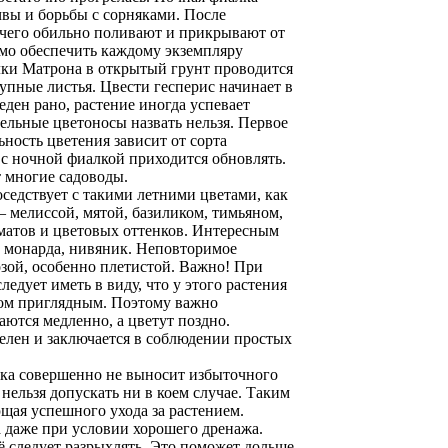
очвы и борьбы с сорняками. После
 чего обильно поливают и прикрывают от
мо обеспечить каждому экземпляру
лки Матрона в открытый грунт проводится
рупные листья. Цвести гесперис начинает в
еден рано, растение иногда успевает
ельные цветоносы назвать нельзя. Первое
ность цветения зависит от сорта
у с ночной фиалкой приходится обновлять.
т многие садоводы.
седствует с такими летними цветами, как
– мелиссой, мятой, базиликом, тимьяном,
оматов и цветовых оттенков. Интересным
к, монарда, нивяник. Неповторимое
озой, особенно плетистой. Важно! При
дует иметь в виду, что у этого растения
ком приглядным. Поэтому важно
аются медленно, а цветут поздно.
телен и заключается в соблюдении простых
алка совершенно не выносит избыточного
нельзя допускать ни в коем случае. Таким
щая успешного ухода за растением.
а даже при условии хорошего дренажа.
ё следует разрыхлять. Это поможет дольше