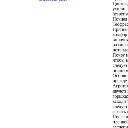
Цветок,
усилива
hesperi
Ночная 
Теофрас
При выб
комфорт
впрочем
развива
потепле
Почву 
чтобы в
следует
полным
Основно
прежде 
Агроте
двулетн
горшках
всходит
следует
сажать 
После в
пленкой
геспери