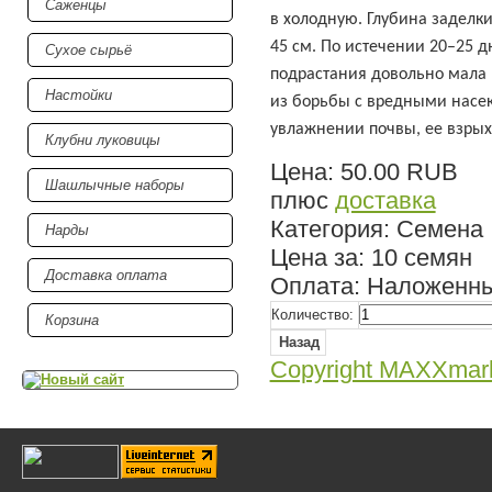
Саженцы
в холодную. Глубина заделк
45 см. По истечении 20–25 д
Сухое сырьё
подрастания довольно мала и
Настойки
из борьбы с вредными насек
увлажнении почвы, ее взрых
Клубни луковицы
Цена:
50.00 RUB
Шашлычные наборы
плюс
доставка
Категория
:
Семена
Нарды
Цена за
:
10 семян
Доставка оплата
Оплата
:
Наложенны
Количество:
Корзина
Copyright MAXXmar