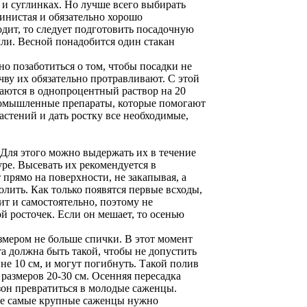
 и суглинках. Но лучше всего выбирать
линистая и обязательно хорошо
одит, то следует подготовить посадочную
земли. Весной понадобится один стакан
но позаботиться о том, чтобы посадки не
ву их обязательно протравливают. С этой
аются в однопроцентный раствор на 20
ромышленные препараты, которые помогают
астений и дать ростку все необходимые,
 Для этого можно выдержать их в течение
ре. Высевать их рекомендуется в
прямо на поверхности, не закапывая, а
лить. Как только появятся первые всходы,
ит и самостоятельно, поэтому не
ой росточек. Если он мешает, то осенью
змером не больше спички. В этот момент
а должна быть такой, чтобы не допустить
не 10 см, и могут погибнуть. Такой полив
 размеров 20-30 см. Осенняя пересадка
езон превратиться в молодые саженцы.
бре самые крупные саженцы нужно