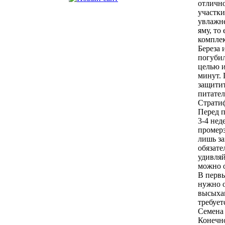
отлично
участки
увлажне
яму, то
комплек
Береза 
погубил
целью и
минут.
защитит
питател
Страти
Перед п
3-4 нед
промерз
лишь за
обязате
удивляй
можно о
В первы
нужно о
высыхан
требует
Семена 
Конечно