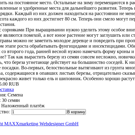
ить на постоянное место. Остальные на зиму перемещаются в рас
вленные и удобренные места для дальнейшего развития. Теперь
рядки. Каждый из них должен находиться на расстоянии не мене
сота каждого из них достигнет 80 см. Теперь они смело могут п
стания.
с сорняками При выращивании нужно уделить этому особое вним
е являются помехой, а вот юное растение могут заглушить или с
травы можно не заметить молодое деревце и повредить при проп
м этапе роста обрабатывать фунгицидами и инсектицидами. Обяз
 со второго года, ранней весной нужно намечать форму кроны и 
е? Так как вырастить березу из семян совсем несложно, новичк
, что береза угнетающе действует на большинство соседей. К ни
 посадки. Во-первых, белоствольные вытягивают из грунта мно
а, содержащиеся в опавших листьях березы, отрицательно сказы
екрасно живет только ель и шиповник. Особенно хорошо растут 
5.00 RUB
оставка
рия
:
Семена
:
30 семян
:
Наложенный платёж
ство:
ght MAXXmarketing Webdesigner GmbH