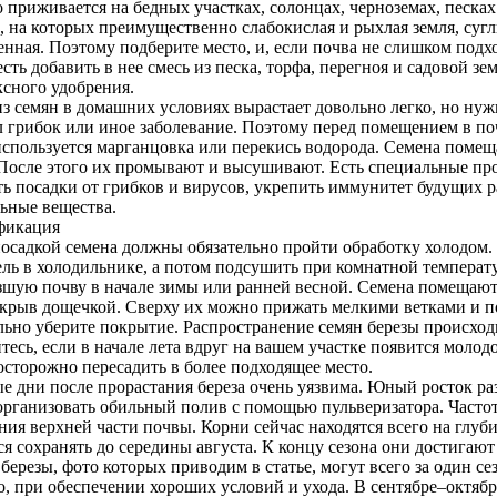
 приживается на бедных участках, солонцах, черноземах, песках
, на которых преимущественно слабокислая и рыхлая земля, суг
нная. Поэтому подберите место, и, если почва не слишком подх
 есть добавить в нее смесь из песка, торфа, перегноя и садовой 
сного удобрения.
из семян в домашних условиях вырастает довольно легко, но нуж
 грибок или иное заболевание. Поэтому перед помещением в поч
спользуется марганцовка или перекись водорода. Семена помещ
 После этого их промывают и высушивают. Есть специальные п
ь посадки от грибков и вирусов, укрепить иммунитет будущих р
ьные вещества.
фикация
осадкой семена должны обязательно пройти обработку холодом.
ель в холодильнике, а потом подсушить при комнатной температу
шую почву в начале зимы или ранней весной. Семена помещают 
крыв дощечкой. Сверху их можно прижать мелкими ветками и по
льно уберите покрытие. Распространение семян березы происход
тесь, если в начале лета вдруг на вашем участке появится молод
сторожно пересадить в более подходящее место.
е дни после прорастания береза очень уязвима. Юный росток ра
рганизовать обильный полив с помощью пульверизатора. Частот
ия верхней части почвы. Корни сейчас находятся всего на глуби
ся сохранять до середины августа. К концу сезона они достигают
березы, фото которых приводим в статье, могут всего за один с
, при обеспечении хороших условий и ухода. В сентябре–октя