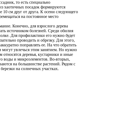
садник, то есть специально
 из хаотичных посадок формируются
е 10 см друг от друга. К осени следующего
еремещаться на постоянное место
ание. Конечно, для взрослого дерева
тать источником болезней. Среди обилия
олке. Для профилактики его нужно будет
ательно проводить и обрезку. Для этого,
аккуратно поправлять ее. На что обратить
и могут увлечься этим занятием. Но нужно
м относятся деревья, кустарники и иные
го воды и микроэлементов. Во-вторых,
ваются на большинстве растений. Рядом с
березки на солнечных участках.