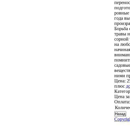
перенос
подгото
ровные 
года вы
произра
Борьба 
травы н
сорной 
на любо
начиная
внимани
помнить
садовые
веществ
ними пр
Цена:
2
плюс
д
Катего
Цена за
Оплата
Количе
Copyri