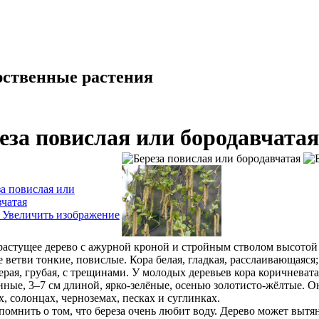
еза повислая или бородавчатая
Увеличить изображение
астущее дерево с ажурной кроной и стройным стволом высотой д
 ветви тонкие, повислые. Кора белая, гладкая, расслаивающаяся;
ерая, грубая, с трещинами. У молодых деревьев кора коричневат
нные, 3–7 см длиной, ярко-зелёные, осенью золотисто-жёлтые. 
х, солонцах, черноземах, песках и суглинках.
омнить о том, что береза очень любит воду. Дерево может вытян