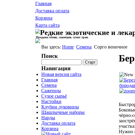
Главная
Доставка оплата
Корзина
Карта сайта
Продажа семян, саженцев, сухих трав.
Вы здесь:
Home
Семена
Сорго веничное
Поиск
Бер
Навигация
Новая версия сайта
Главная
Семена
Саженцы
Сухое сырьё
Настойки
Быстрор
Клубни луковицы
Боковые
Шашлычные наборы
чёрно-с
Нарды
заострё
Доставка оплата
участка
Корзина
Нужно п