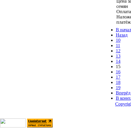
Цена за
семян
Оплата
Налож
платёж
В нача
Назад
10
11
12
13
14
15
16
17
18
19
Вперёд
В коне
Copyri