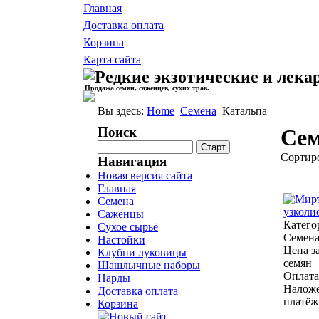
Главная
Доставка оплата
Корзина
Карта сайта
Продажа семян, саженцев, сухих трав.
Вы здесь:
Home
Семена
Катальпа
Поиск
Cем
Сортир
Навигация
Новая версия сайта
Главная
Семена
Саженцы
Катего
Сухое сырьё
Семен
Настойки
Цена за
Клубни луковицы
семян
Шашлычные наборы
Оплата
Нарды
Налож
Доставка оплата
платёж
Корзина