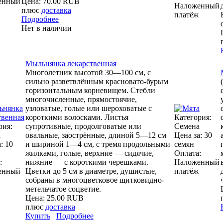
енный
Цена:
70.00 RUB
Наложенный
плюс
доставка
платёж
Подробнее
Нет в наличии
Мыльнянка лекарственная
Многолетник высотой 30—100 см, с
сильно разветвлённым красновато-бурым
горизонтальным корневищем. Стебли
многочисленные, прямостоячие,
узловатые, голые или шероховатые с
короткими волосками. Листья
Категория:
рия:
супротивные, продолговатые или
Семена
а
овальные, заострённые, длиной 5—12 см
Цена за: 30
: 10
и шириной 1—4 см, с тремя продольными
семян
жилками, голые, верхние — сидячие,
Оплата:
:
нижние — с короткими черешками.
Наложенный
енный
Цветки до 5 см в диаметре, душистые,
платёж
собраны в многоцветковое щитковидно-
метельчатое соцветие.
Цена:
25.00 RUB
плюс
доставка
Купить
Подробнее