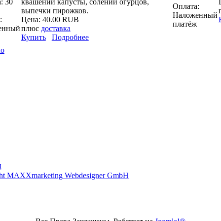
: 30
квашении капусты, солении огурцов,
Оплата:
выпечки пирожков.
Наложенный
:
Цена:
40.00 RUB
платёж
енный
плюс
доставка
Купить
Подробнее
ло
ц
ght MAXXmarketing Webdesigner GmbH