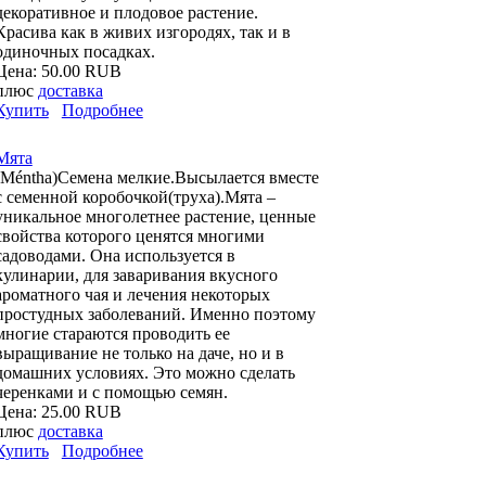
декоративное и плодовое растение.
Красива как в живих изгородях, так и в
одиночных посадках.
Цена:
50.00 RUB
плюс
доставка
Купить
Подробнее
Мята
(Méntha)Семена мелкие.Высылается вместе
с семенной коробочкой(труха).Мята –
уникальное многолетнее растение, ценные
свойства которого ценятся многими
садоводами. Она используется в
кулинарии, для заваривания вкусного
ароматного чая и лечения некоторых
простудных заболеваний. Именно поэтому
многие стараются проводить ее
выращивание не только на даче, но и в
домашних условиях. Это можно сделать
черенками и с помощью семян.
Цена:
25.00 RUB
плюс
доставка
Купить
Подробнее