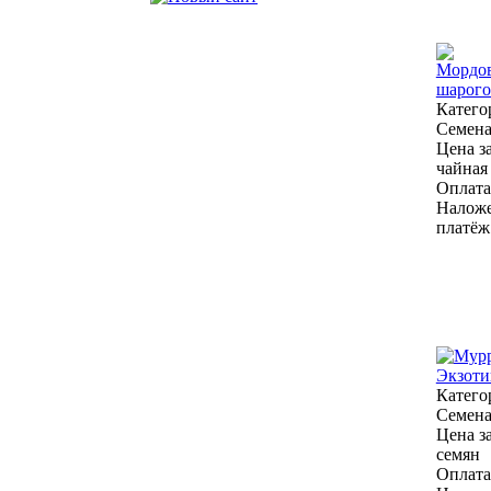
Катего
Семен
Цена за
чайная
Оплата
Налож
платёж
Катего
Семен
Цена за
семян
Оплата