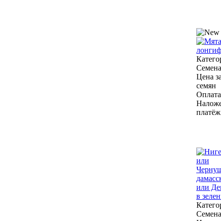
Катего
Семен
Цена за
семян
Оплата
Налож
платёж
Катего
Семен