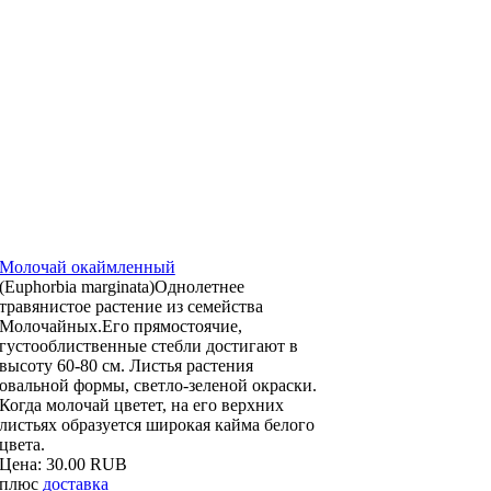
Молочай окаймленный
(Euphorbia marginata)Однолетнее
травянистое растение из семейства
Молочайных.Его прямостоячие,
густооблиственные стебли достигают в
высоту 60-80 см. Листья растения
овальной формы, светло-зеленой окраски.
Когда молочай цветет, на его верхних
листьях образуется широкая кайма белого
цвета.
Цена:
30.00 RUB
плюс
доставка