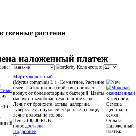
ена наложенный платеж
овка:
Количество:
Мирт узколистный
(Myrtus communis L.) - Комнатное. Растение
имеет фитонцидное свойство, очищает
воздух от болезнетворных бактерий. Цветы
рия:
сменяют съедобные темно-синие ягоды.
Категория:
а
Лечит от бронхита, астмы, аллергии,
Семена
: 10
туберкулёза, опухолей, укрепляет сердце,
Цена за: 5
лечит волосы на голове.
семян
:
Цена:
100.00 RUB
Оплата:
енный
плюс
доставка
Наложенный
Подробнее
платёж