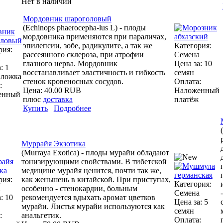
Нет в наличии
Мордовник шароголовый
(Echinops phaerocepha-lus L) - плоды
мордовника применяются при параличах,
эпилепсии, зобе, радикулите, а так же
Категория:
рия:
рассеянного склероза, при атрофии
Семена
а
глазного нерва. Мордовник
Цена за: 10
: 1
восстанавливает эластичность и гибкость
семян
 ложка
стенок кровеносных сосудов.
Оплата:
:
Цена:
40.00 RUB
Наложенный
енный
плюс
доставка
платёж
Купить
Подробнее
Муррайя Экзотика
(Murraya Exotica) - плоды мурайи обладают
тонизирующими свойствами. В тибетской
медицине мурайя ценится, почти так же,
рия:
как женьшень в китайской. При приступах,
Категория:
а
особенно - стенокардии, больным
Семена
: 10
рекомендуется вдыхать аромат цветков
Цена за: 5
мурайи. Листья мурайи используются как
семян
:
анальгетик.
Оплата: