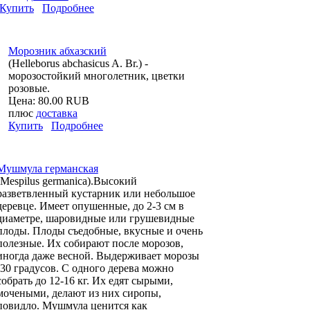
Купить
Подробнее
Морозник абхазский
(Helleborus abchasicus A. Br.) -
морозостойкий многолетник, цветки
розовые.
Цена:
80.00 RUB
плюс
доставка
Купить
Подробнее
Мушмула германская
(Mespilus germanica).Высокий
разветвленный кустарник или небольшое
деревце. Имеет опушенные, до 2-3 см в
диаметре, шаровидные или грушевидные
плоды. Плоды съедобные, вкусные и очень
полезные. Их собирают после морозов,
иногда даже весной. Выдерживает морозы
-30 градусов. С одного дерева можно
собрать до 12-16 кг. Их едят сырыми,
мочеными, делают из них сиропы,
повидло. Мушмула ценится как