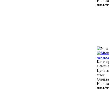
Налож
платёж
Катего
Семен
Цена за
семян
Оплата
Налож
платёж