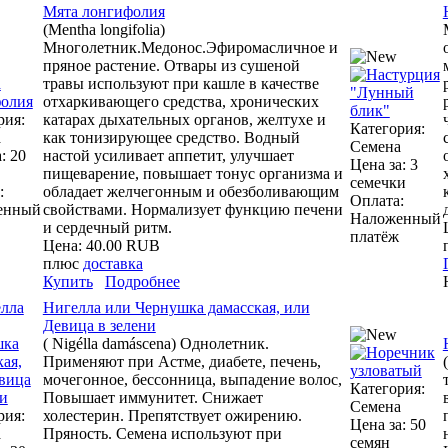
Мята лонгифолия
(Mentha longifolia)
Многолетник.Медонос.Эфиромасличное и
пряное растение. Отвары из сушеной
травы используют при кашле в качестве
отхаркивающего средства, хронических
рия:
катарах дыхательных органов, желтухе и
Категория:
а
как тонизирующее средство. Водный
Семена
: 20
настой усиливает аппетит, улучшает
Цена за: 3
пищеварение, повышает тонус организма и
семечки
:
обладает желчегонным и обезболивающим
Оплата:
енный
свойствами. Нормализует функцию печени
Наложенный
и сердечный ритм.
платёж
Цена:
40.00 RUB
плюс
доставка
Купить
Подробнее
Нигелла или Чернушка дамасская, или
Девица в зелени
( Nigélla damáscena) Однолетник.
Применяют при Астме, диабете, печень,
мочегонное, бессонница, выпадение волос,
Категория:
Повышает иммунитет. Снижает
Семена
рия:
холестерин. Препятствует ожирению.
Цена за: 50
а
Пряность. Семена используют при
семян