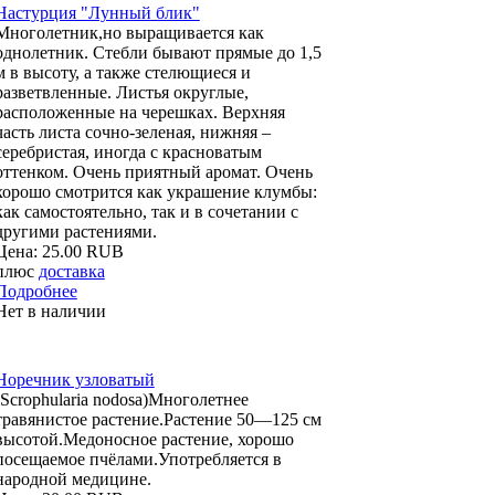
Настурция "Лунный блик"
Многолетник,но выращивается как
однолетник. Стебли бывают прямые до 1,5
м в высоту, а также стелющиеся и
разветвленные. Листья округлые,
расположенные на черешках. Верхняя
часть листа сочно-зеленая, нижняя –
серебристая, иногда с красноватым
оттенком. Очень приятный аромат. Очень
хорошо смотрится как украшение клумбы:
как самостоятельно, так и в сочетании с
другими растениями.
Цена:
25.00 RUB
плюс
доставка
Подробнее
Нет в наличии
Норечник узловатый
(Scrophularia nodosa)Многолетнее
травянистое растение.Растение 50—125 см
высотой.Медоносное растение, хорошо
посещаемое пчёлами.Употребляется в
народной медицине.